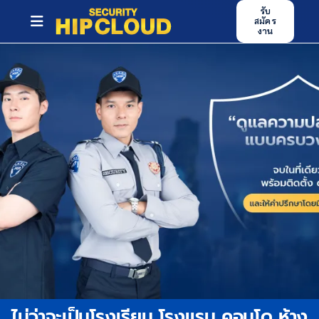
Skip
รับ
สมัคร
to
Toggle
งาน
content
Navigation
หน้าหลัก
บริการของเรา
ศูนย์ฝึกอบรม
ข่าวสารและกิจกรรม
บทความ
ผลงาน
ร่วมงานกับเรา
ไม่ว่าจะเป็นโรงเรียน โรงแรม คอนโด ห้าง