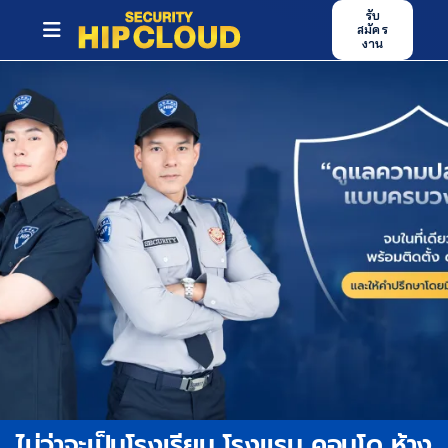
Skip
รับ
สมัคร
to
Toggle
งาน
content
Navigation
หน้าหลัก
บริการของเรา
ศูนย์ฝึกอบรม
ข่าวสารและกิจกรรม
บทความ
ผลงาน
ร่วมงานกับเรา
ไม่ว่าจะเป็นโรงเรียน โรงแรม คอนโด ห้าง