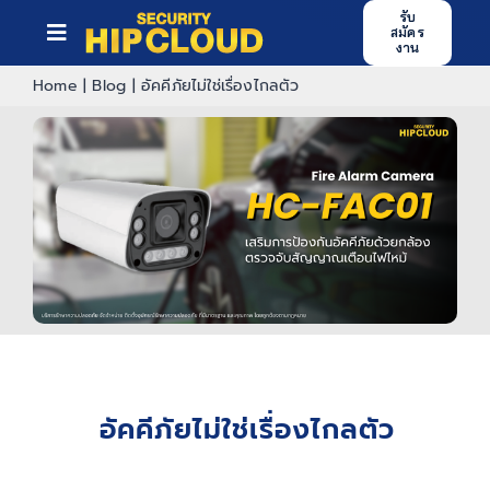
Skip
รับ
สมัคร
to
Toggle
งาน
content
Navigation
Home
|
Blog
|
อัคคีภัยไม่ใช่เรื่องไกลตัว
หน้าหลัก
บริการของเรา
ศูนย์ฝึกอบรม
ข่าวสารและกิจกรรม
บทความ
ผลงาน
อัคคีภัยไม่ใช่เรื่องไกลตัว
ร่วมงานกับเรา