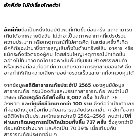
อัคคีภัย ไม่ใช่เรื่องไกลตัว!
ติดต่อเรา
อัคคีภัย
ถือเป็นหนึ่งในอุบัติเหตุที่เกิดขึ้นบ่อยครั้ง และสามารถ
เกิดได้จากหลายปัจจัย ไม่ว่าจะเป็นสภาพอากาศที่แปรปรวน
ความประมาท หรือเหตุการณ์ที่ไม่คาดคิด ในแต่ละครั้งที่เกิด
อัคคีภัยจะนำมาซึ่งการสูญเสียทั้งในด้านทรัพย์สิน อาคาร หรือ
แม้กระทั่งชีวิตของผู้คน โดยส่วนใหญ่เหตุการณ์มักเกิดขึ้น
อย่างไม่ทันคาดคิดโดยเฉพาะในพื้นที่ชุมชน ห้างสรรพสินค้า
หรือแหล่งท่องเที่ยวที่มีความเสี่ยงจากการลุกลามของไฟ ซึ่ง
อาจทำให้เกิดความเสียหายอย่างรวดเร็วและยากที่จะควบคุมได้
จากข้อมูล
สถิติสาธารณภัยประจำปี 2565
ของศูนย์ข้อมูล
สาธารณภัย กรมป้องกันและบรรเทาสาธารณภัย พบว่าในปี
2565
เกิดเหตุอัคคีภัยทั้งสิ้น 3,007 ครั้ง
ในพื้นที่ 76
จังหวัด และมีผู้
เสียชีวิตมากกว่า 100 ราย
ซึ่งถือว่าเป็นตัวเลข
ที่ค่อนข้างสูงเมื่อเทียบกับสาธารณภัยประเภทอื่น ๆ อีกทั้งจาก
สถิติไฟไหม้ในประเทศไทยระหว่างปี 2562–2566 พบว่าใน
ปีที่
ผ่านมาเกิดเหตุการณ์ไฟไหม้รวมทั้งสิ้น 737 ครั้ง
ซึ่งสูงกว่าปี
ก่อนหน้าอย่างมาก และคิดเป็น 70.39% เมื่อเทียบกับ
สาธารณภัยประเภทอื่น ๆ