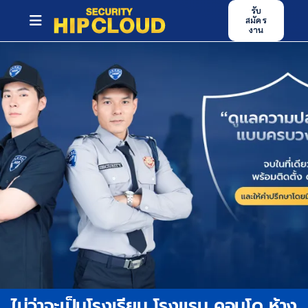
Skip
รับ
สมัคร
to
Toggle
งาน
content
Navigation
หน้าหลัก
บริการของเรา
ศูนย์ฝึกอบรม
ข่าวสารและกิจกรรม
บทความ
ผลงาน
ร่วมงานกับเรา
ไม่ว่าจะเป็นโรงเรียน โรงแรม คอนโด ห้าง