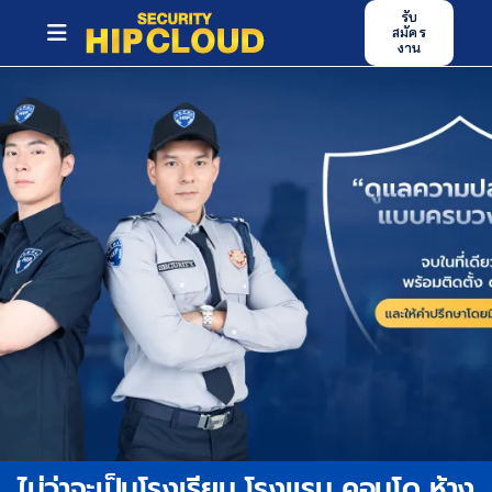
Skip
รับ
สมัคร
to
Toggle
งาน
content
Navigation
หน้าหลัก
บริการของเรา
ศูนย์ฝึกอบรม
ข่าวสารและกิจกรรม
บทความ
ผลงาน
ร่วมงานกับเรา
ไม่ว่าจะเป็นโรงเรียน โรงแรม คอนโด ห้าง