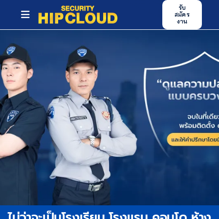
Skip
รับ
สมัคร
to
Toggle
งาน
content
Navigation
หน้าหลัก
บริการของเรา
ศูนย์ฝึกอบรม
ข่าวสารและกิจกรรม
บทความ
ผลงาน
ร่วมงานกับเรา
ไม่ว่าจะเป็นโรงเรียน โรงแรม คอนโด ห้าง