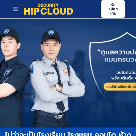
Skip
รับ
สมัคร
to
Toggle
งาน
content
Navigation
หน้าหลัก
บริการของเรา
ศูนย์ฝึกอบรม
ข่าวสารและกิจกรรม
บทความ
ผลงาน
ร่วมงานกับเรา
ไม่ว่าจะเป็นโรงเรียน โรงแรม คอนโด ห้าง